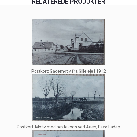
RELATEREDE PRODUKTER
Postkort: Gademotiv fra Gilleleje i 1912
Postkort: Motiv med hestevogn ved Aaen, Faxe Ladep