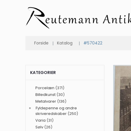
Forside
Katalog
#570422
KATEGORIER
Porcelæn
(371)
Billedkunst
(30)
Metalvarer
(136)
+
Fyldepenne og andre
skriveredskaber
(250)
Varia
(31)
Sølv
(26)