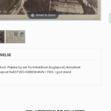
Hover to zoom
IVELSE
kort: Præstø by set fra Kirketårnet (kuglepost) Annulleret
lepost NÆSTVED-KØBENHAVN I 1935. I god stand