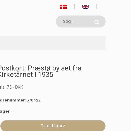
Postkort: Præstø by set fra
Kirketårnet I 1935
ris:
75
,-
DKK
varenummer
: 570422
ager
: 1