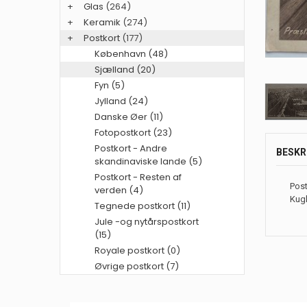
+
Glas
(264)
+
Keramik
(274)
+
Postkort
(177)
København (48)
Sjælland (20)
Fyn (5)
Jylland (24)
Danske Øer (11)
Fotopostkort (23)
Postkort - Andre
BESKR
skandinaviske lande (5)
Postkort - Resten af
Post
verden (4)
Kug
Tegnede postkort (11)
Jule -og nytårspostkort
(15)
Royale postkort (0)
Øvrige postkort (7)