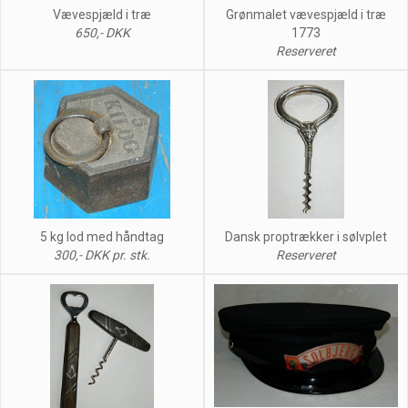
Vævespjæld i træ
Grønmalet vævespjæld i træ
650,- DKK
1773
Reserveret
5 kg lod med håndtag
Dansk proptrækker i sølvplet
300,- DKK pr. stk.
Reserveret