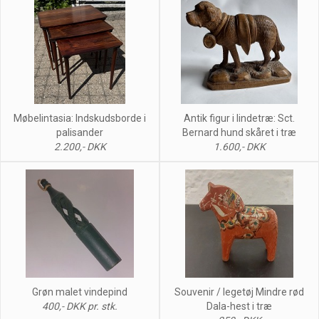
Møbelintasia: Indskudsborde i
Antik figur i lindetræ: Sct.
palisander
Bernard hund skåret i træ
2.200,- DKK
1.600,- DKK
Grøn malet vindepind
Souvenir / legetøj Mindre rød
400,- DKK pr. stk.
Dala-hest i træ