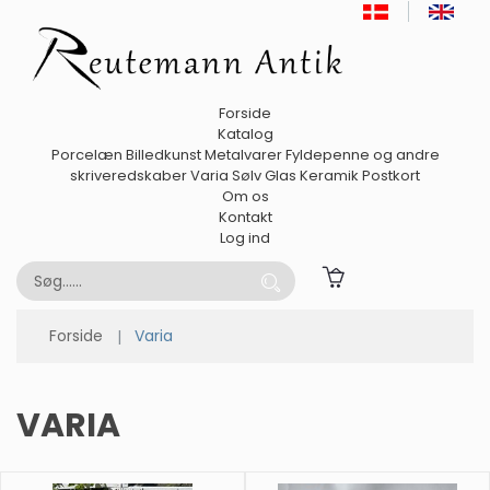
Forside
Katalog
Porcelæn
Billedkunst
Metalvarer
Fyldepenne og andre
skriveredskaber
Varia
Sølv
Glas
Keramik
Postkort
Om os
Kontakt
Log ind
Forside
Varia
VARIA