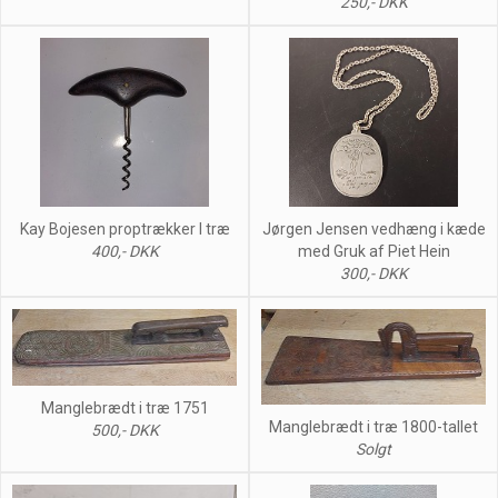
250,- DKK
Kay Bojesen proptrækker I træ
Jørgen Jensen vedhæng i kæde
400,- DKK
med Gruk af Piet Hein
300,- DKK
Manglebrædt i træ 1751
Manglebrædt i træ 1800-tallet
500,- DKK
Solgt