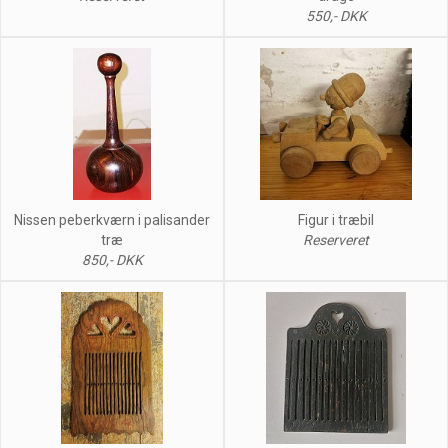
550,- DKK
Nissen peberkværn i palisander
Figur i træbil
træ
Reserveret
850,- DKK