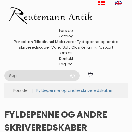
Forside
Katalog
Porcelæn
Billedkunst
Metalvarer
Fyldepenne og andre
skriveredskaber
Varia
Sølv
Glas
Keramik
Postkort
Om os
Kontakt
Log ind
Forside
Fyldepenne og andre skriveredskaber
FYLDEPENNE OG ANDRE
SKRIVEREDSKABER