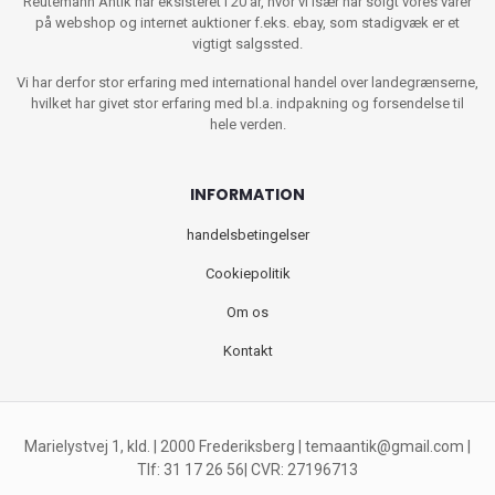
Reutemann Antik har eksisteret i 20 år, hvor vi især har solgt vores varer
på webshop og internet auktioner f.eks. ebay, som stadigvæk er et
vigtigt salgssted.
Vi har derfor stor erfaring med international handel over landegrænserne,
hvilket har givet stor erfaring med bl.a. indpakning og forsendelse til
hele verden.
INFORMATION
handelsbetingelser
Cookiepolitik
Om os
Kontakt
Marielystvej 1, kld. | 2000 Frederiksberg |
temaantik@gmail.com
|
Tlf: 31 17 26 56| CVR: 27196713