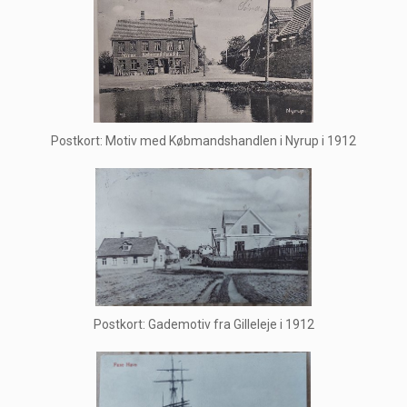
Postkort: Motiv med Købmandshandlen i Nyrup i 1912
Postkort: Gademotiv fra Gilleleje i 1912