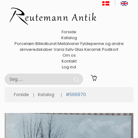
Forside
Katalog
Porcelæn
Billedkunst
Metalvarer
Fyldepenne og andre
skriveredskaber
Varia
Sølv
Glas
Keramik
Postkort
Om os
Kontakt
Log ind
Forside
Katalog
#566970