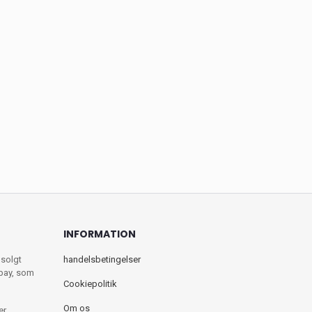
INFORMATION
 solgt
handelsbetingelser
ebay, som
Cookiepolitik
Om os
er