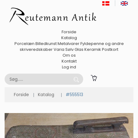
Forside
Katalog
Porcelæn
Billedkunst
Metalvarer
Fyldepenne og andre
skriveredskaber
Varia
Sølv
Glas
Keramik
Postkort
Om os
Kontakt
Log ind
Forside
Katalog
#555513