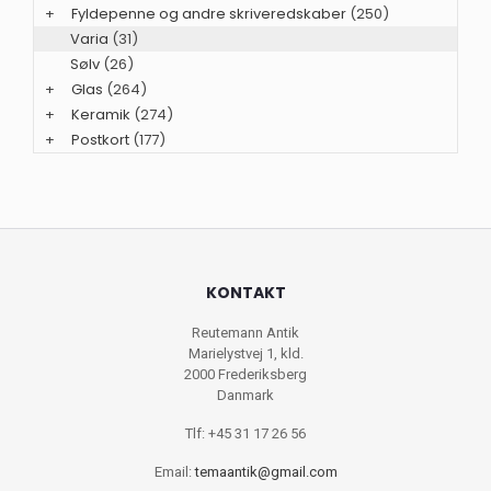
+
Fyldepenne og andre skriveredskaber
(250)
Varia
(31)
Sølv
(26)
+
Glas
(264)
+
Keramik
(274)
+
Postkort
(177)
KONTAKT
Reutemann Antik
Marielystvej 1, kld.
2000 Frederiksberg
Danmark
Tlf: +45 31 17 26 56
Email:
temaantik@gmail.com