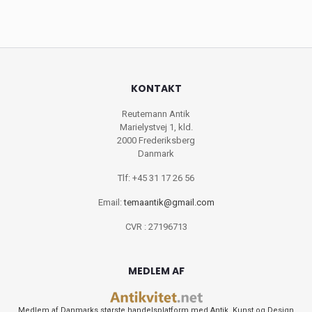
KONTAKT
Reutemann Antik
Marielystvej 1, kld.
2000 Frederiksberg
Danmark
Tlf: +45 31 17 26 56
Email:
temaantik@gmail.com
CVR : 27196713
MEDLEM AF
Medlem af Danmarks største handelsplatform med Antik, Kunst og Design