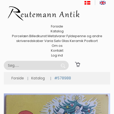
Forside
Katalog
Porcelæn
Billedkunst
Metalvarer
Fyldepenne og andre
skriveredskaber
Varia
Sølv
Glas
Keramik
Postkort
Om os
Kontakt
Log ind
Forside
Katalog
#578988