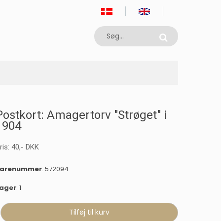
Postkort: Amagertorv "Strøget" i
1904
ris:
40
,-
DKK
varenummer
: 572094
ager
: 1