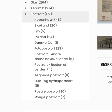
+
Glas
(264)
+
Keramik
(274)
+
Postkort
(177)
København (48)
Sjælland (20)
Fyn (5)
Jylland (24)
Danske Øer (11)
Fotopostkort (23)
Postkort - Andre
skandinaviske lande (5)
Postkort - Resten af
BESKR
verden (4)
Tegnede postkort (11)
Post
Jule -og nytårspostkort
nede
(15)
Royale postkort (0)
Øvrige postkort (7)