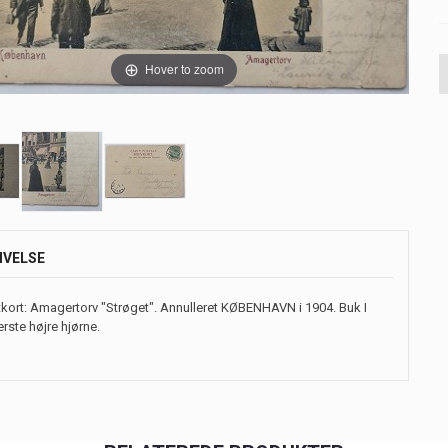
Hover to zoom
IVELSE
kort: Amagertorv "Strøget". Annulleret KØBENHAVN i 1904. Buk I
rste højre hjørne.