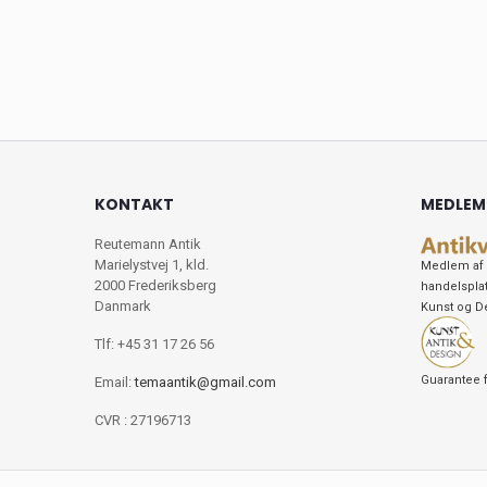
KONTAKT
MEDLEM
Reutemann Antik
Marielystvej 1, kld.
Medlem af 
2000 Frederiksberg
handelspla
Danmark
Kunst og D
Tlf: +45 31 17 26 56
Guarantee f
Email:
temaantik@gmail.com
CVR : 27196713