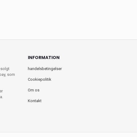
INFORMATION
 solgt
handelsbetingelser
ebay, som
Cookiepolitik
Om os
er
a.
Kontakt