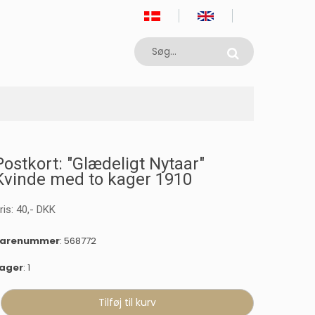
Postkort: "Glædeligt Nytaar"
Kvinde med to kager 1910
ris:
40
,-
DKK
varenummer
: 568772
ager
: 1