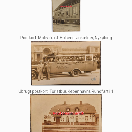
Postkort: Motiv fra J. Hülsens vinkælder, Nykøbing
Ubrugt postkort: Turistbus Københavns Rundfart i 1