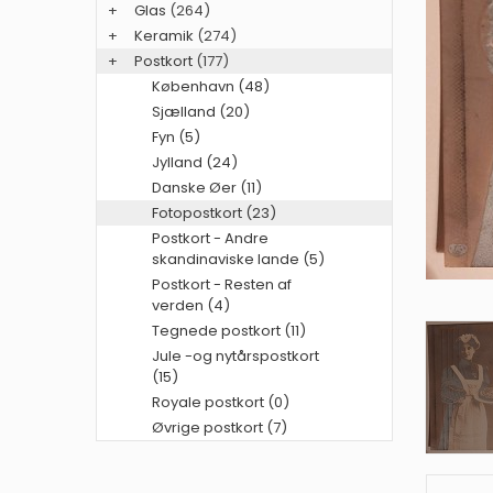
+
Glas
(264)
+
Keramik
(274)
+
Postkort
(177)
København (48)
Sjælland (20)
Fyn (5)
Jylland (24)
Danske Øer (11)
Fotopostkort (23)
Postkort - Andre
skandinaviske lande (5)
Postkort - Resten af
verden (4)
Tegnede postkort (11)
Jule -og nytårspostkort
(15)
Royale postkort (0)
Øvrige postkort (7)