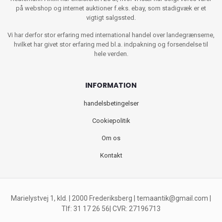
på webshop og internet auktioner f.eks. ebay, som stadigvæk er et
vigtigt salgssted.
Vi har derfor stor erfaring med international handel over landegrænserne,
hvilket har givet stor erfaring med bl.a. indpakning og forsendelse til
hele verden.
INFORMATION
handelsbetingelser
Cookiepolitik
Om os
Kontakt
Marielystvej 1, kld. | 2000 Frederiksberg |
temaantik@gmail.com
|
Tlf: 31 17 26 56| CVR: 27196713