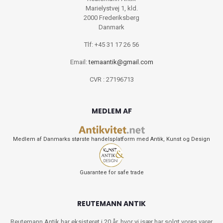
Marielystvej 1, kld.
2000 Frederiksberg
Danmark
Tlf: +45 31 17 26 56
Email:
temaantik@gmail.com
CVR : 27196713
MEDLEM AF
Medlem af Danmarks største handelsplatform med Antik, Kunst og Design
Guarantee for safe trade
REUTEMANN ANTIK
Reutemann Antik har eksisteret i 20 år, hvor vi især har solgt vores varer