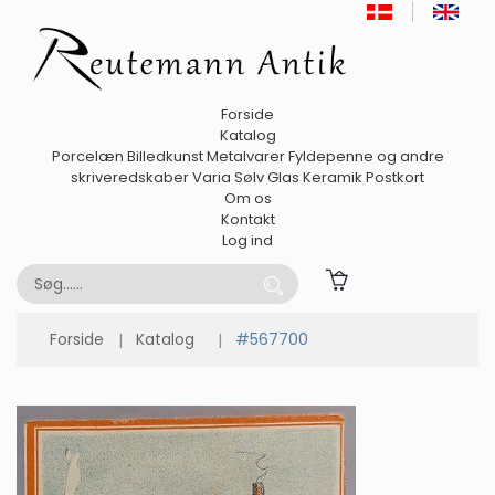
Forside
Katalog
Porcelæn
Billedkunst
Metalvarer
Fyldepenne og andre
skriveredskaber
Varia
Sølv
Glas
Keramik
Postkort
Om os
Kontakt
Log ind
Forside
Katalog
#567700