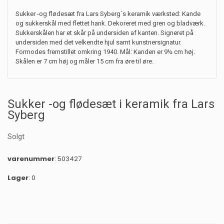
Sukker -og flødesæt fra Lars Syberg´s keramik værksted: Kande
og sukkerskål med flettet hank. Dekoreret med gren og bladværk.
Sukkerskålen har et skår på undersiden af kanten. Signeret på
undersiden med det velkendte hjul samt kunstnersignatur.
Formodes fremstillet omkring 1940. Mål: Kanden er 9½ cm høj.
Skålen er 7 cm høj og måler 15 cm fra øre til øre.
Sukker -og flødesæt i keramik fra Lars
Syberg
Solgt
varenummer
: 503427
Lager
: 0