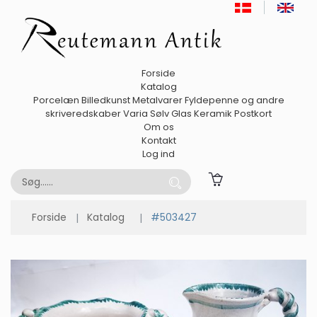
Forside
Katalog
Porcelæn
Billedkunst
Metalvarer
Fyldepenne og andre
skriveredskaber
Varia
Sølv
Glas
Keramik
Postkort
Om os
Kontakt
Log ind
Forside
Katalog
#503427