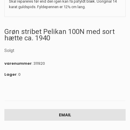
Skal repareres før end den igen kan få påfyldt blæk. Uoriginal 14
karat guldspids. Fyldepennen er 12½ cm lang.
Grøn stribet Pelikan 100N med sort
hætte ca. 1940
Solgt
varenummer
: 311920
Lager
: 0
EMAIL