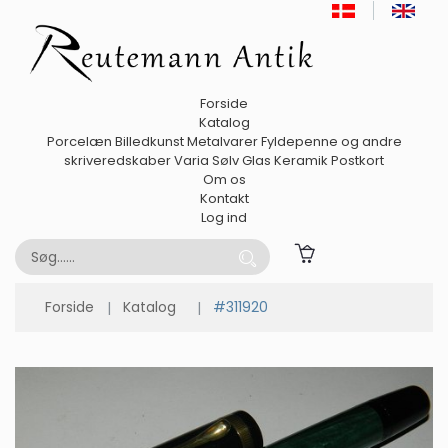
Forside
Katalog
Porcelæn
Billedkunst
Metalvarer
Fyldepenne og andre
skriveredskaber
Varia
Sølv
Glas
Keramik
Postkort
Om os
Kontakt
Log ind
Forside
Katalog
#311920