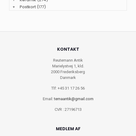
+
Postkort
(177)
KONTAKT
Reutemann Antik
Marielystvej 1, kld.
2000 Frederiksberg
Danmark
Tlf: +45 31 17 26 56
Email:
temaantik@gmail.com
CVR : 27196713
MEDLEM AF