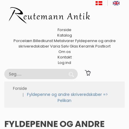
Forside
Katalog
Porcelæn
Billedkunst
Metalvarer
Fyldepenne og andre
skriveredskaber
Varia
Sølv
Glas
Keramik
Postkort
Om os
Kontakt
Log ind
Forside
Fyldepenne og andre skriveredskaber =>
Pelikan
FYLDEPENNE OG ANDRE